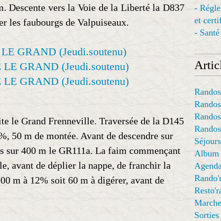
m. Descente vers la Voie de la Liberté la D837
- Régl
et cert
er les faubourgs de Valpuiseaux.
- Santé
Articl
Randos
Randos
Randos
uite le Grand Frenneville. Traversée de la D145
Randos
0%, 50 m de montée. Avant de descendre sur
Séjours
ns sur 400 m le GR111a. La faim commençant
Album
able, avant de déplier la nappe, de franchir la
Agend
Rando'
900 m à 12% soit 60 m à digérer, avant de
Resto'
Marche
Sorties