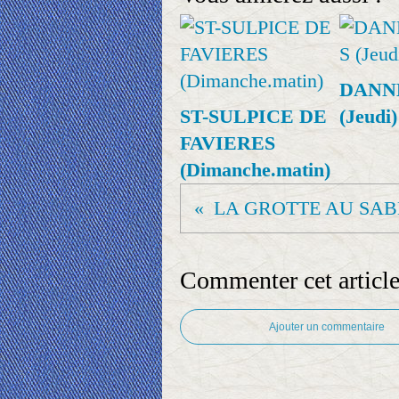
DANN
ST-SULPICE DE
(Jeudi)
FAVIERES
(Dimanche.matin)
Commenter cet articl
Ajouter un commentaire