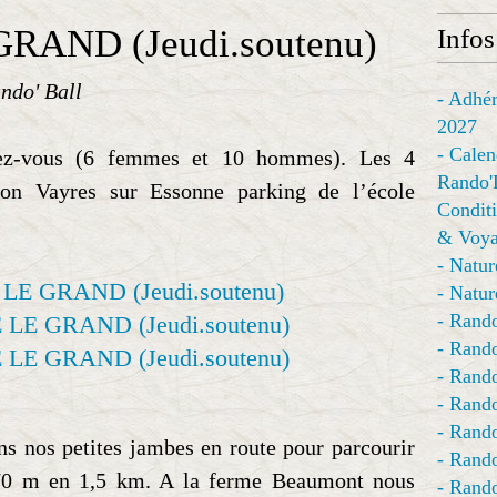
RAND (Jeudi.soutenu)
Infos
ndo' Ball
- Adhér
2027
- Calen
z-vous (6 femmes et 10 hommes). Les 4
Rando'
tion Vayres sur Essonne parking de l’école
Conditi
& Voya
- Natur
- Natur
- Rando
- Rando
- Rando
- Rand
- Rando
ns nos petites jambes en route pour parcourir
- Rando
 70 m en 1,5 km. A la ferme Beaumont nous
- Rando