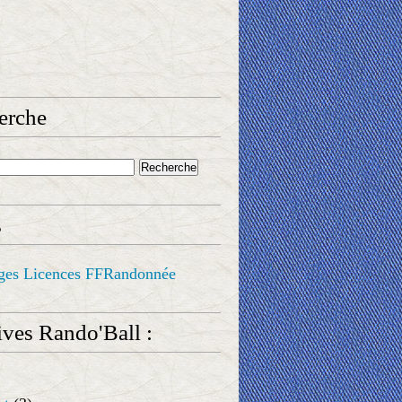
erche
s
ges Licences FFRandonnée
ves Rando'Ball :