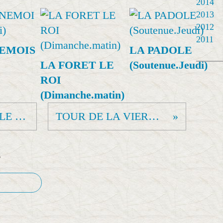
2014
2013
2012
2011
EMOIS
LA PADOLE
LA FORET LE
(Soutenue.Jeudi)
ROI
(Dimanche.matin)
LA GROTTE AU SABLE (Dimanche)
TOUR DE LA VIERGE (Mardi)
e