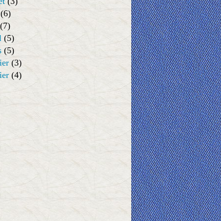
et
(3)
(6)
(7)
l
(5)
s
(5)
ier
(3)
ier
(4)