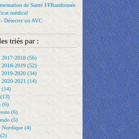
ementation de Santé FFRandonnée
ificat médical
 - Détecter un AVC
es triés par :
 2017-2018
(56)
 2018-2019
(52)
 2019-2020
(34)
 2020-2021
(14)
(14)
(13)
a
(6)
resto
(6)
rando
(5)
 Nordique
(4)
(2)