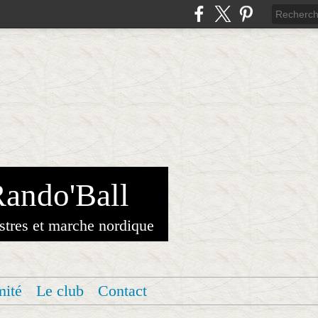
Rando'Ball
stres et marche nordique
mité
Le club
Contact