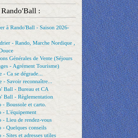
 Rando'Ball :
er à Rando'Ball - Saison 2026-
drier - Rando, Marche Nordique ,
Douce
ons Générales de Vente (Séjours
ges - Agrément Tourisme)
e - Ca se dégrade...
e - Savoir reconnaître...
' Ball - Bureau et CA
' Ball - Règlementation
 - Boussole et carto.
o - L'équipement
 - Lieu de rendez-vous
 - Quelques conseils
 - Sites et adresses utiles