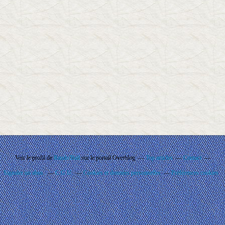
Voir le profil de
Rando'Ball
sur le portail Overblog
Top articles
Contact
Signaler un abus
C.G.U.
Cookies et données personnelles
Préférences cookies