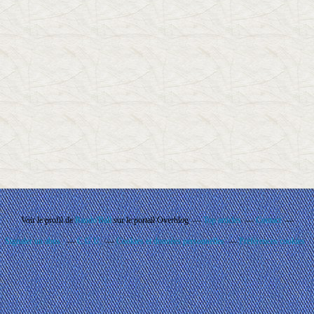
Voir le profil de
Rando'Ball
sur le portail Overblog
Top articles
Contact
Signaler un abus
C.G.U.
Cookies et données personnelles
Préférences cookies